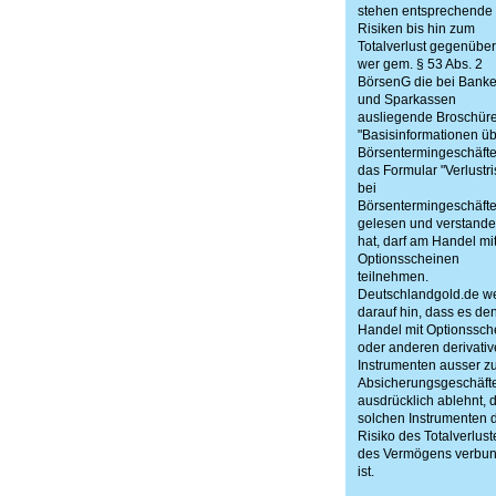
stehen entsprechende
Risiken bis hin zum
Totalverlust gegenüber
wer gem. § 53 Abs. 2
BörsenG die bei Bank
und Sparkassen
ausliegende Broschür
"Basisinformationen ü
Börsentermingeschäfte
das Formular "Verlustri
bei
Börsentermingeschäft
gelesen und verstand
hat, darf am Handel mi
Optionsscheinen
teilnehmen.
Deutschlandgold.de we
darauf hin, dass es de
Handel mit Optionssch
oder anderen derivati
Instrumenten ausser z
Absicherungsgeschäft
ausdrücklich ablehnt, d
solchen Instrumenten 
Risiko des Totalverlust
des Vermögens verbu
ist.