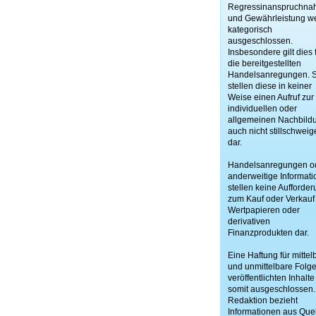
Regressinanspruchn
und Gewährleistung w
kategorisch
ausgeschlossen.
Insbesondere gilt dies 
die bereitgestellten
Handelsanregungen. 
stellen diese in keiner
Weise einen Aufruf zur
individuellen oder
allgemeinen Nachbild
auch nicht stillschweig
dar.
Handelsanregungen o
anderweitige Informat
stellen keine Aufforde
zum Kauf oder Verkauf
Wertpapieren oder
derivativen
Finanzprodukten dar.
Eine Haftung für mittel
und unmittelbare Folg
veröffentlichten Inhalte 
somit ausgeschlossen.
Redaktion bezieht
Informationen aus Quel