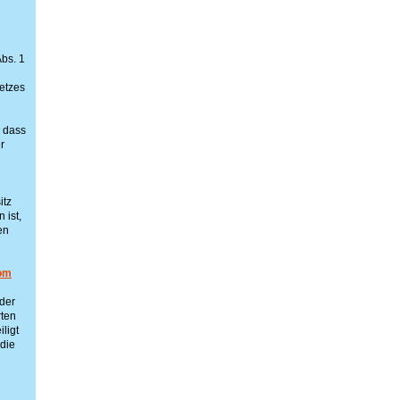
bs. 1
etzes
, dass
r
itz
 ist,
en
om
der
rten
ligt
 die