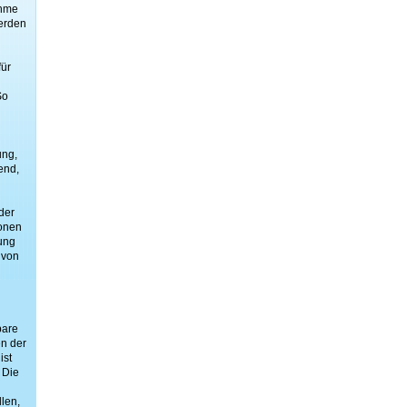
ahme
erden
für
So
ung,
end,
der
ionen
rung
 von
bare
en der
ist
 Die
len,