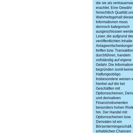
die sie als vertrauens
erachtet. Eine Gewähr
hinsichtlich Qualität un
Wahrheitsgehalt diese
Informationen muss
dennoch kategorisch
ausgeschlossen werde
Leser, die aufgrund de
veröffentlichten Inhalte
Anlageentscheidunge
treffen bzw. Transakti
durchführen, handeln
vollständig auf eigene
Gefahr. Die Informatio
begründen somit keiner
Haftungsobligo.
Insbesondere weisen w
hierbei auf die bei
Geschäften mit
Optionsscheinen, Deri
und derivativen
Finanzinstrumenten
besonders hohen Risi
hin. Der Handel mit
Optionsscheinen bzw.
Derivaten ist ein
Börsentermingeschäft.
erheblichen Chancen