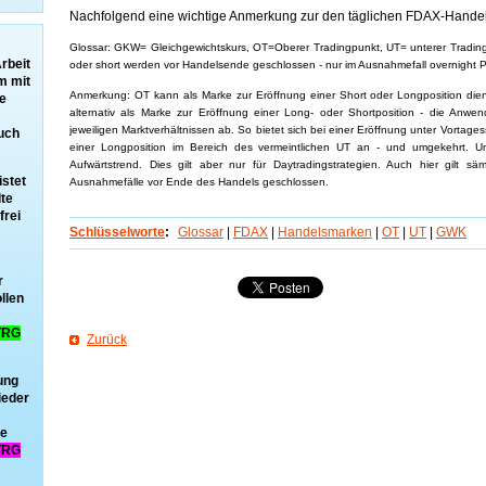
Nachfolgend eine wichtige Anmerkung zur den täglichen FDAX-Hande
Glossar: GKW= Gleichgewichtskurs, OT=Oberer Tradingpunkt, UT= unterer Tradings
rbeit
oder short werden vor Handelsende geschlossen - nur im Ausnahmefall overnight P
m mit
Anmerkung: OT kann als Marke zur Eröffnung einer Short oder Longposition die
ie
alternativ als Marke zur Eröffnung einer Long- oder Shortposition - die An
jeweiligen Marktverhältnissen ab. So bietet sich bei einer Eröffnung unter Vortages
uch
einer Longposition im Bereich des vermeintlichen UT an - und umgekehrt. Um
Aufwärtstrend. Dies gilt aber nur für Daytradingstrategien. Auch hier gilt sä
istet
Ausnahmefälle vor Ende des Handels geschlossen.
lte
frei
Schlüsselworte
:
Glossar
|
FDAX
|
Handelsmarken
|
OT
|
UT
|
GWK
r
llen
TRG
Zurück
ung
ieder
ie
TRG