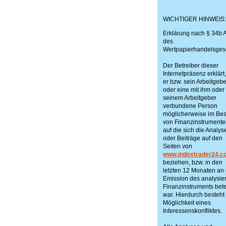
WICHTIGER HINWEIS:
Erklärung nach § 34b A
des
Wertpapierhandelsges
Der Betreiber dieser
Internetpräsenz erklärt
er bzw. sein Arbeitgebe
oder eine mit ihm oder
seinem Arbeitgeber
verbundene Person
möglicherweise im Bes
von Finanzinstrumenten
auf die sich die Analys
oder Beiträge auf den
Seiten von
www.indextrader24.c
beziehen, bzw. in den
letzten 12 Monaten an 
Emission des analysie
Finanzinstruments betei
war. Hierdurch besteht
Möglichkeit eines
Interessenskonfliktes.