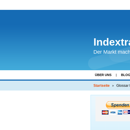
Indext
Der Markt macht
ÜBER UNS
BLO
UNSER TEAM
Startseite
Glossar