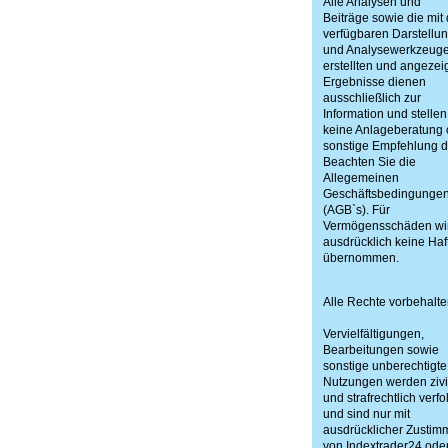
Alle Analysen und
Beiträge sowie die mit
verfügbaren Darstellun
und Analysewerkzeug
erstellten und angezei
Ergebnisse dienen
ausschließlich zur
Information und stellen
keine Anlageberatung 
sonstige Empfehlung d
Beachten Sie die
Allegemeinen
Geschäftsbedingunge
(AGB`s). Für
Vermögensschäden wi
ausdrücklich keine Ha
übernommen.
Alle Rechte vorbehalte
Vervielfältigungen,
Bearbeitungen sowie
sonstige unberechtigte
Nutzungen werden zivi
und strafrechtlich verfo
und sind nur mit
ausdrücklicher Zusti
von Indextrader24 ode