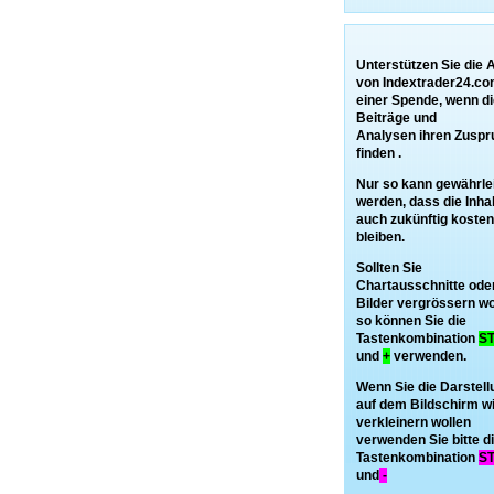
Unterstützen Sie die A
von Indextrader24.co
einer Spende, wenn d
Beiträge und
Analysen ihren Zuspr
finden .
Nur so kann gewährle
werden, dass die Inha
auch zukünftig kosten
bleiben.
Sollten Sie
Chartausschnitte ode
Bilder vergrössern wo
so können Sie die
Tastenkombination
S
und
+
verwenden.
Wenn Sie die Darstell
auf dem Bildschirm w
verkleinern wollen
verwenden Sie bitte d
Tastenkombination
S
und
-