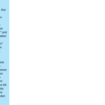
. Nur
en
e
ber
" und
siken
en"
en
t
ist
n
einen
ven
u
en
a mit
das
es
nden