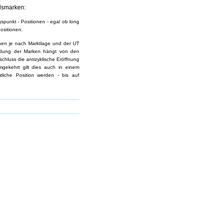
lsmarken:
punkt - Positionen - egal ob long
ositionen.
nen je nach Marktlage und der UT
wendung der Marken hängt von den
schluss die antizyklische Eröffnung
gekehrt gilt dies auch in einem
mtliche Position werden - bis auf